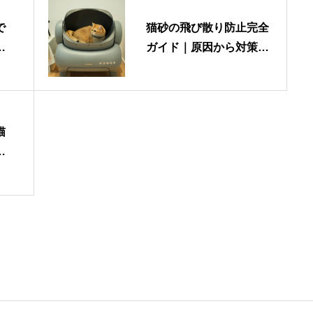
で
猫砂の飛び散り防止完全
飼
ガイド｜原因から対策・
お
おすすめアイテムまで徹
ト
底解説
猫
流
を