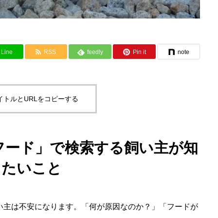
Line
RSS
feedly
Pin it
note
イトルとURLをコピーする
 フード」で検索する飼い主が知
りたいこと
い主は不安になります。「何が原因なのか？」「フードが