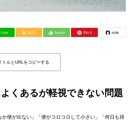
Line
RSS
feedly
Pin it
note
イトルとURLをコピーする
はよくあるが軽視できない問題
なか便が出ない」「便がコロコロして小さい」「何日も排