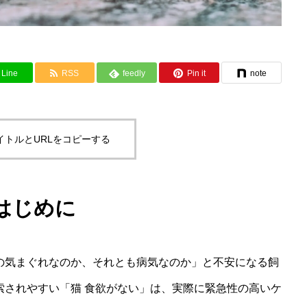
Line
RSS
feedly
Pin it
note
イトルとURLをコピーする
はじめに
の気まぐれなのか、それとも病気なのか」と不安になる飼
索されやすい「猫 食欲がない」は、実際に緊急性の高いケ